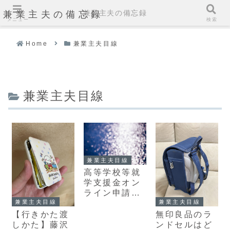
兼業主夫の備忘録
兼業主夫の備忘録
メニュー
検索
Home
兼業主夫目線
兼業主夫目線
兼業主夫目線
高等学校等就
学支援金オン
ライン申請シ
兼業主夫目線
兼業主夫目線
ステムで高等
学校等就学支
【行きかた渡
無印良品のラ
援金申請する
しかた】藤沢
ンドセルはど