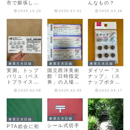
ときに『「受
市で膨張した
んなもの？
給あり」を選
モバイルバッ
2025.10.23
2025.07.01
2025.03.28
択していない
テリーを引き
場合は、福祉
とってもらう
事務所設置自
方法
治体を入力し
ないでくださ
い。』と表示
されたときの
チェックポイ
ント
兼業主夫目線
兼業主夫目線
兼業主夫目線
実測。トップ
国立西洋美術
ダイソー「ス
バリュ（ベス
館「日時指定
ナップ」（ス
トプライス）
券」の入場方
ナップボタ
キッチンペー
法
ン）の内容物
2025.02.08
2025.02.05
2024.05.17
パーの大きさ
と付け方
（サイズ）
兼業主夫目線
兼業主夫目線
シール式切手
PTA総会に初