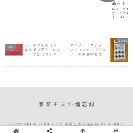
われるようになっ
したら室内に
品をトッ
とお誘いしたら室
証」の注意点】と
た「レザースニー
内に入っていらっ
いうブログです。
入っていらっ
グすると
私は「コロ
カー」（革スニー
しゃることに。リ
東京オリンピッ
しゃること
なるか？
ば」が大好
カー）。購入して
ビングに先生がい
ク・パラリンピッ
す。コロッ
みたいけど、手入
に。リビング
らっしゃるまで9
クチケットの「抽
とは、駅蕎
れはどうするの？
秒間で出来る3つ
選申し込み」が始
に先生がいら
の立ち食い
など、疑問もわく
のこと』というブ
まっていますね。
で、温かい
っしゃるまで
のではないでしょ
ログを書きます。
公式チケット販売
コロッケが
うか。そこで今回
ブログを10年以上
サイトでは5月28
9秒間で出来
そばのこと
は、革製品の修理
運営しています
日（火）23:59ま
る3つのこと
コロッケそ
専門店「革のクリ
が、最も長い記事
で申し込みが...
域性がある
ニック」（神奈
シール式切手（シー
ダイソー「スナッ
タ...
か分かりま
川...
ルタイプ切手）のシ
プ」（スナップボタ
しかし、神
ート寸法（サイズ。
ン）の内容物と付け
生まれ育っ
大きさ）について
方
は、特に「
軒」のコロ
ばは...
兼業主夫の備忘録
Copyright © 2009-2026 兼業主夫の備忘録 All Rights
Reserved.