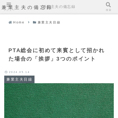
兼業主夫の備忘録
兼業主夫の備忘録
メニュー
検索
Home
兼業主夫目線
PTA総会に初めて来賓として招かれ
た場合の「挨拶」3つのポイント
2024.05.14
兼業主夫目線