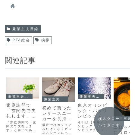
兼業主夫目線
PTA総会
挨拶
関連記事
兼業主夫目線
兼業主夫目線
兼業主夫目線
家庭訪問で
東京オリンピ
初めて買った
「玄関先で失
ック・パラリ
レザースニー
礼します」と
ンピックチケ
カーを長持ち
横スクロー
兼業主夫目線
書いてあった
ット購入時の
『家庭訪問で「玄
今日は【東京オリ
させるコツ
ルできます
最近ではカジュア
のに「どう
関先で失礼しま
「電話認証」
ンピック・パラリ
コロッケ
（手入れ方
ルだけでなくビジ
す」と書いてあっ
ンピックチケット
ぞ」とお誘い
の注意点
にコロッ
ネスシーンにも使
たのに「どうぞ」
購入時の「電話認
法）とは？