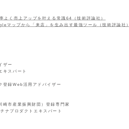
率よく売上アップを叶える常識64（技術評論社）
oogleマップから「来店」を生み出す最強ツール（技術評論社
イザー
エキスパート
ク登録Web活用アドバイザー
川崎市産業振興財団）登録専門家
プラチナプロダクトエキスパート