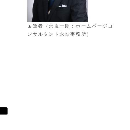
▲筆者（永友一朗：ホームページコ
ンサルタント永友事務所）