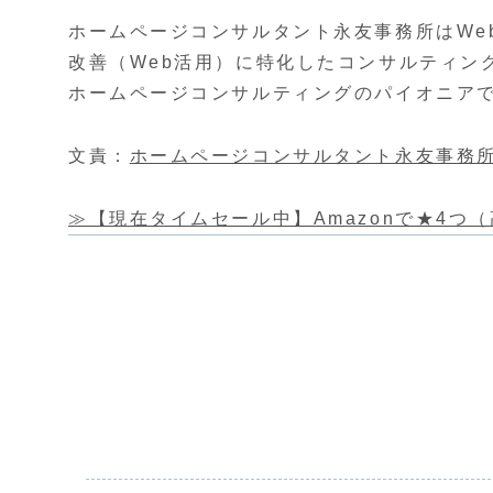
ホームページコンサルタント永友事務所はWe
改善（Web活用）に特化したコンサルティン
ホームページコンサルティングのパイオニア
文責：
ホームページコンサルタント永友事務
≫【現在タイムセール中】Amazonで★4つ