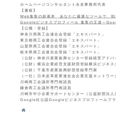
ホームページコンサルタント永友事務所代表
【書籍】
Web集客の超基本 あなたに最適なツールで、効
Googleビジネスプロフィール 集客の王道～G
【公職・登録】
神奈川県商工会連合会登録「エキスパート」
東京都商工会連合会登録「エキスパート」
山梨県商工会連合会登録「エキスパート」
栃木県商工会連合会登録「エキスパート」
（公財）神奈川産業振興センター登録経営アドバ
（公財）横浜企業経営支援財団登録横浜ビジネス
（公財）千葉市産業振興財団登録専門家
（一社）日本皮革産業連合会企業支援ネットワー
川崎商工会議所専門相談員
鎌倉商工会議所専門相談員
川崎市中小企業サポートセンター（公益財団法人
Google社公認Googleビジネスプロフィール