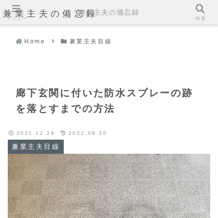
兼業主夫の備忘録
兼業主夫の備忘録
メニュー
検索
Home
兼業主夫目線
廊下玄関に付いた防水スプレーの跡
を落とすまでの方法
2021.12.26
2022.08.30
兼業主夫目線