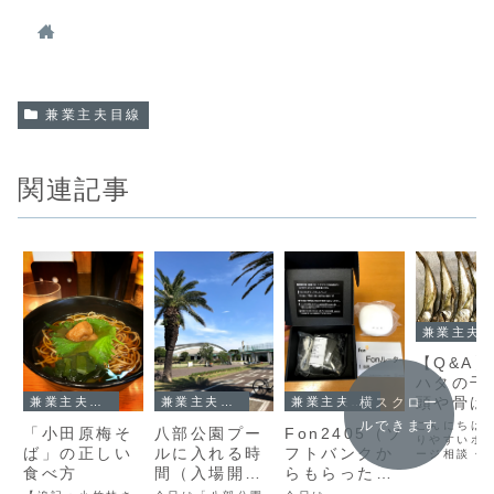
兼業主夫目線
関連記事
兼業主夫目線
【Q&A
ハタの干
頭や骨は
横スクロー
兼業主夫目線
兼業主夫目線
兼業主夫目線
られる？
ルできます
こんにちは
Fon2405（ソ
「小田原梅そ
八部公園プー
りやすいホ
フトバンクか
ば」の正しい
ルに入れる時
ージ相談・
ページコン
らもらったや
食べ方
間（入場開始
ント永友事
つ）からFon
時間）