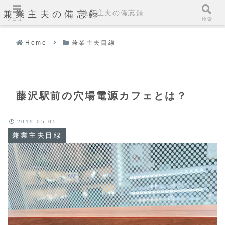
兼業主夫の備忘録
兼業主夫の備忘録
メニュー
検索
Home
兼業主夫目線
藤沢駅前の穴場電源カフェとは？
2019.05.05
兼業主夫目線