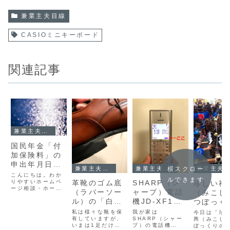
兼業主夫目線
CASIOミニキーボード
関連記事
兼業主夫目線
国民年金「付
加保険料」の
申出年月日は
兼業主夫目線
兼業主夫目線
横スクロー
兼業主夫目線
どこで確認で
こんにちは。わか
ルできます
きますか
りやすいホームペ
革靴のゴム底
SHARP（シ
珍しい神
ージ相談・ホーム
（ラバーソー
ャープ）電話
（みこし
ページコンサルタ
ル）の「白い
機JD-XF1CL
つぼっく
ント永友事務所の
永友一朗です。今
汚れ」を手入
の子機電池残
神輿-
私は様々な靴を保
我が家は
今日は「珍
日は『国民年金
れしてみた
有していますが、
量の点滅
SHARP（シャー
輿（みこし）
「付加保険料」の
いまは1足だけリ
プ）の電話機
ぼっくりの神
申出年月日はどこ