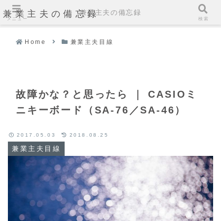
兼業主夫の備忘録
兼業主夫の備忘録
メニュー
検索
Home
兼業主夫目線
故障かな？と思ったら ｜ CASIOミ
ニキーボード（SA-76／SA-46）
2017.05.03
2018.08.25
兼業主夫目線