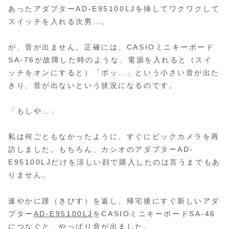
あったアダプターAD-E95100LJを挿してワクワクして
スイッチを入れる次男…。
が、音が出ません。正確には、CASIOミニキーボード
SA-76が故障した時のような、電源を入れると（スイ
ッチをオンにすると）「ポッ…」という小さい音が出た
きり、音が出ないという状況になるのです。
「もしや…」
私は何ごともなかったように、すぐにビックカメラを再
訪しました。もちろん、カシオのアダプターAD-
E95100LJだけを涼しい顔で購入したのは言うまでもあ
りません。
速やかに踵（きびす）を返し、帰宅後にすぐ新しいアダ
プター
AD-E95100LJ
をCASIOミニキーボードSA-46
につなぐと、やっぱり音が出ました。