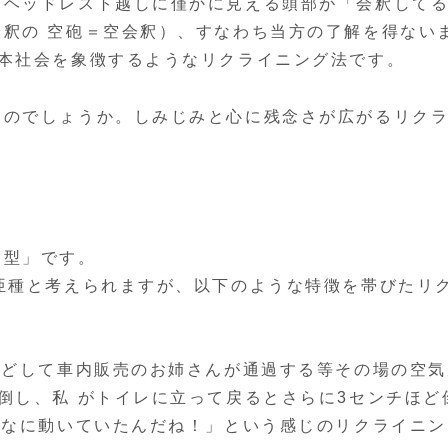
、ヘッドレスト越しに僅かに見える頭部が「会釈して
釈の 空砲＝空会釈）、すなわち当方の了解を得ない
日本社会を象徴するようなリクライニング法です。
たのでしょうか。しみじみと心に残念さが広がるリク
験型」です。
亜種と考えられますが、以下のような特徴を帯びたリ
ほどして車内販売のお姉さんが通過する等その場の空気
倒し、私 がトイレに立って戻るとさらに3センチほど
んなに動いていたんだね！」という感じのリクライニン