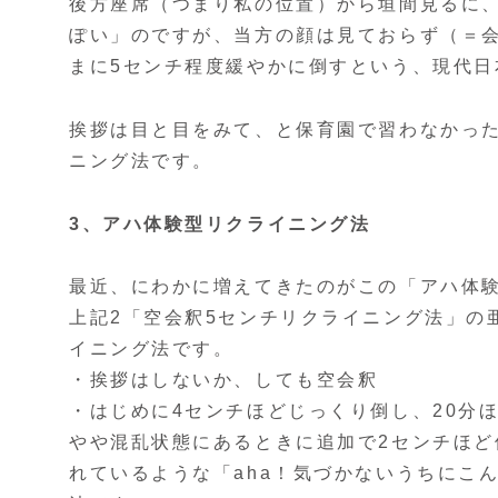
後方座席（つまり私の位置）から垣間見るに
ぽい」のですが、当方の顔は見ておらず（＝会
まに5センチ程度緩やかに倒すという、現代
挨拶は目と目をみて、と保育園で習わなかっ
ニング法です。
3、アハ体験型リクライニング法
最近、にわかに増えてきたのがこの「アハ体
上記2「空会釈5センチリクライニング法」の
イニング法です。
・挨拶はしないか、しても空会釈
・はじめに4センチほどじっくり倒し、20分
やや混乱状態にあるときに追加で2センチほど
れているような「aha！気づかないうちにこ