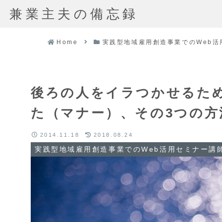
兼業主夫の備忘録
Home
実践型地域雇用創造事業でのWeb活
後ろの人をイラつかせるた
た（マナー）、その3つの方
2014.11.18
2018.08.24
実践型地域雇用創造事業でのWeb活用セミナー講