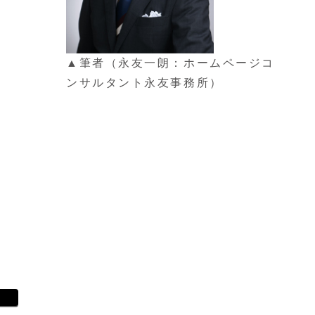
▲筆者（永友一朗：ホームページコ
ンサルタント永友事務所）