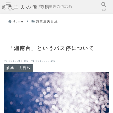
兼業主夫の備忘録
兼業主夫の備忘録
メニュー
検索
Home
兼業主夫目線
「湘南台」というバス停について
2018.05.05
2018.08.25
兼業主夫目線