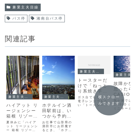
兼業主夫目線
バス停
湘南台バス停
関連記事
兼業主夫目線
兼業主夫目線
トースターだ
故障かな
けで「ねっと
思ったら
り系焼き芋」
CASIO
を作った
横スクロー
兼業主夫目線
兼業主夫目線
ガス台でもなく、
ーボード
我が家では
電子レンジでもな
ルできます
（SA-7
CASIO（
ハイアット リ
ホテルイン酒
い「トースター」
ミニキーボ
は、忙しい兼業主
SA-46）
ージェンシー
田駅前は、い
SA-76とSA
夫の味方です。ト
箱根 リゾート
つから予約で
の2台を愛
ースターがあるお
います。
陰で、朝に同時進
＆スパ 子連
きるか？（予
夏休みに「ハイア
お仕事で山形県の
CASIO（
行で調理・あたた
れ1泊ブログ
ット リージェンシ
約可能日
酒田市にお邪魔す
ミニキーボ
めが出来て良いで
ー 箱根 リゾート
るとき、「ホテル
は？）
（SA-76／
すね。我が家は
＆スパ」に泊まり
イン酒田駅前」を